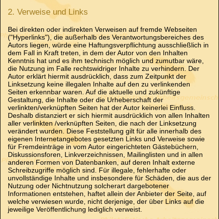
2. Verweise und Links
Bei direkten oder indirekten Verweisen auf fremde Webseiten
("Hyperlinks"), die außerhalb des Verantwortungsbereiches des
Autors liegen, würde eine Haftungsverpflichtung ausschließlich in
dem Fall in Kraft treten, in dem der Autor von den Inhalten
Kenntnis hat und es ihm technisch möglich und zumutbar wäre,
die Nutzung im Falle rechtswidriger Inhalte zu verhindern. Der
Autor erklärt hiermit ausdrücklich, dass zum Zeitpunkt der
Linksetzung keine illegalen Inhalte auf den zu verlinkenden
Seiten erkennbar waren. Auf die aktuelle und zukünftige
Gestaltung, die Inhalte oder die Urheberschaft der
verlinkten/verknüpften Seiten hat der Autor keinerlei Einfluss.
Deshalb distanziert er sich hiermit ausdrücklich von allen Inhalten
aller verlinkten /verknüpften Seiten, die nach der Linksetzung
verändert wurden. Diese Feststellung gilt für alle innerhalb des
eigenen Internetangebotes gesetzten Links und Verweise sowie
für Fremdeinträge in vom Autor eingerichteten Gästebüchern,
Diskussionsforen, Linkverzeichnissen, Mailinglisten und in allen
anderen Formen von Datenbanken, auf deren Inhalt externe
Schreibzugriffe möglich sind. Für illegale, fehlerhafte oder
unvollständige Inhalte und insbesondere für Schäden, die aus der
Nutzung oder Nichtnutzung solcherart dargebotener
Informationen entstehen, haftet allein der Anbieter der Seite, auf
welche verwiesen wurde, nicht derjenige, der über Links auf die
jeweilige Veröffentlichung lediglich verweist.